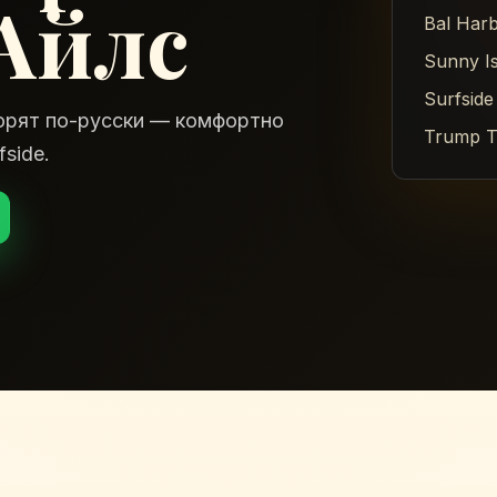
Айлс
Bal Har
Sunny I
Surfside
орят по-русски — комфортно
Trump T
fside.