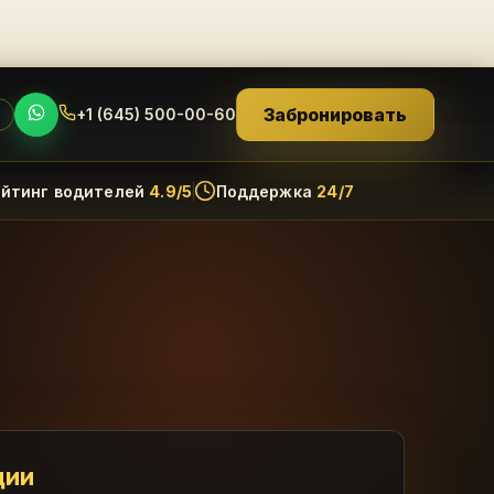
Забронировать
+1 (645) 500-00-60
N
ейтинг водителей
4.9/5
Поддержка
24/7
ции