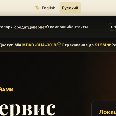
English
|
Русский
топарк
О компании
Контакты
Города
Доверие
E
▾
▾
Доступ MIA
MDAD-CHA-3018
Страхование до
$1.5M
Р
АЙАМИ
ервис
Лока