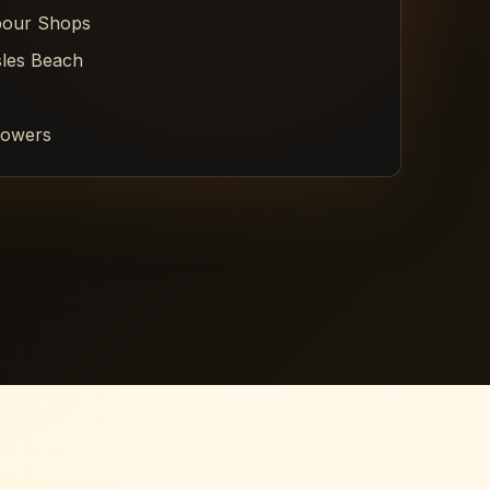
bour Shops
sles Beach
owers