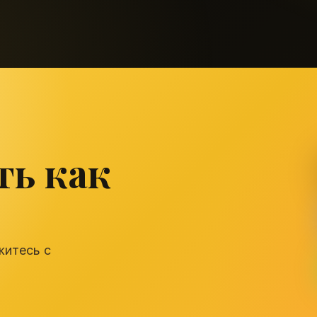
ть как
житесь с